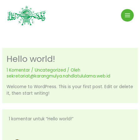
Lewati
ke
konten
Hello world!
1 Komentar
/
Uncategorized
/ Oleh
sekretariat@karangmulya.nahdlatululama.web.id
Welcome to WordPress. This is your first post. Edit or delete
it, then start writing!
1 komentar untuk “Hello world!”